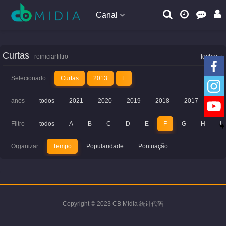
Canal
Curtas
reiniciarfiltro
fechar
Selecionado
Curtas
2013
F
anos
todos
2021
2020
2019
2018
2017
201
Filtro
todos
A
B
C
D
E
F
G
H
I
Organizar
Tempo
Popularidade
Pontuação
Copyright © 2023 CB Midia 统计代码