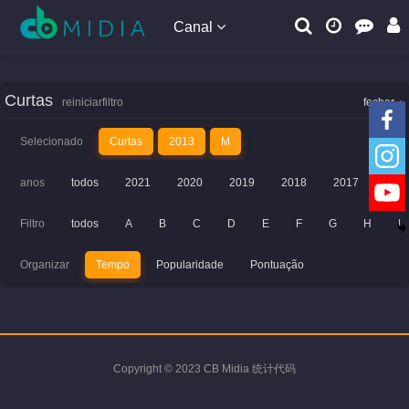
Canal
Curtas
reiniciarfiltro
fechar
Selecionado
Curtas
2013
M
anos
todos
2021
2020
2019
2018
2017
201
Filtro
todos
A
B
C
D
E
F
G
H
I
Organizar
Tempo
Popularidade
Pontuação
Copyright © 2023 CB Midia 统计代码