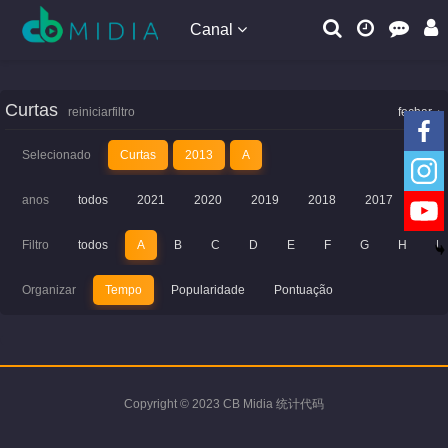
Canal
Curtas
reiniciarfiltro
fechar
Selecionado
Curtas
2013
A
anos
todos
2021
2020
2019
2018
2017
201
Filtro
todos
A
B
C
D
E
F
G
H
I
Organizar
Tempo
Popularidade
Pontuação
Copyright © 2023 CB Midia 统计代码