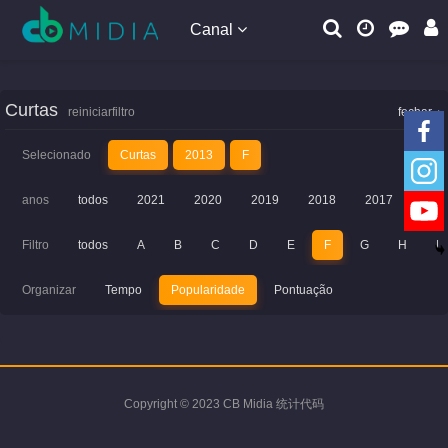
Canal
Curtas
reiniciarfiltro
fechar
Selecionado
Curtas
2013
F
anos
todos
2021
2020
2019
2018
2017
201
Filtro
todos
A
B
C
D
E
F
G
H
I
Organizar
Tempo
Popularidade
Pontuação
Copyright © 2023 CB Midia 统计代码