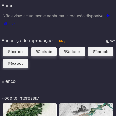
Enredo
Não existe actualmente nenhuma introdução disponível
det
alhes
Endereço de reprodução
sort
Play
第1episode
第2episode
第3episode
第4episode
第5episode
Elenco
Pode te interessar