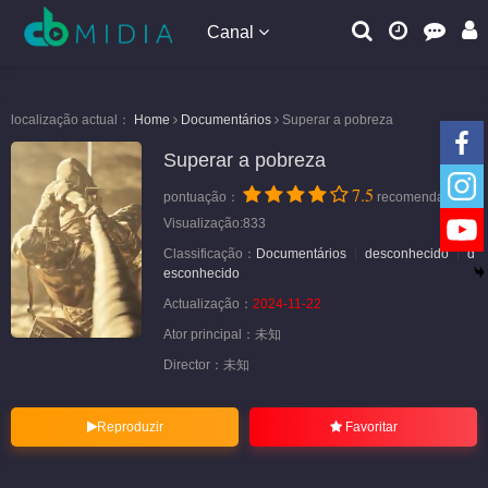
Canal
localização actual：
Home
Documentários
Superar a pobreza
Superar a pobreza
7.5
pontuação：
recomendação
Visualização:833
Classificação：
Documentários
desconhecido
d
esconhecido
Actualização：
2024-11-22
Ator principal：
未知
Director：
未知
Reproduzir
Favoritar