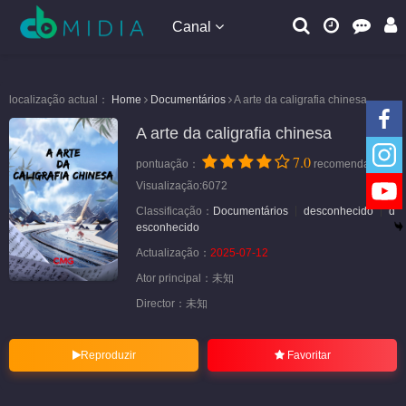
Canal
localização actual：
Home
Documentários
A arte da caligrafia chinesa
A arte da caligrafia chinesa
7.0
pontuação：
recomendação
Visualização:6072
Classificação：
Documentários
desconhecido
d
esconhecido
Actualização：
2025-07-12
Ator principal：
未知
Director：
未知
Reproduzir
Favoritar