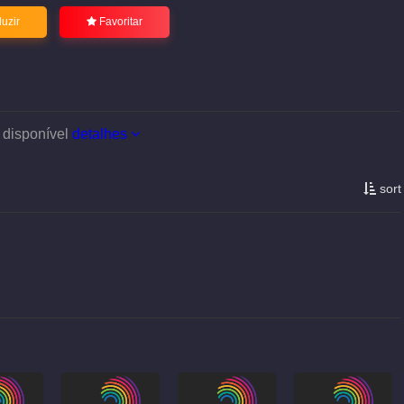
uzir
Favoritar
 disponível
detalhes
sort