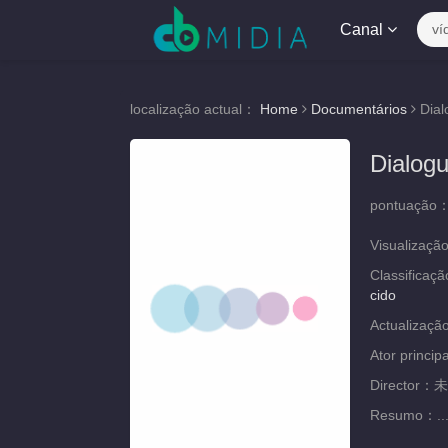
Canal
ví
localização actual：
Home
Documentários
Dial
Dialogu
pontuação
Visualizaçã
Classificaç
cido
Actualizaç
Ator princip
Director：
未
Resumo：
..