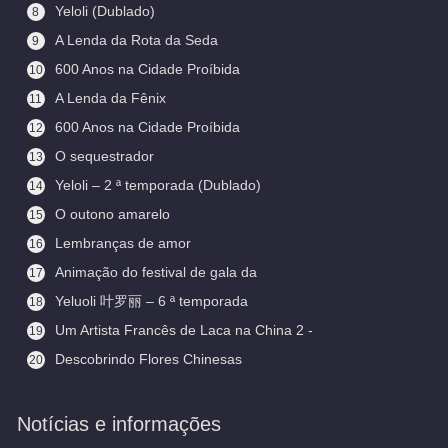
Yeloli (Dublado)
8
A Lenda da Rota da Seda
9
600 Anos na Cidade Proíbida
10
(Legendado)
A Lenda da Fênix
11
600 Anos na Cidade Proíbida
12
O sequestrador
13
Yeloli – 2 ª temporada (Dublado)
14
O outono amarelo
15
Lembranças de amor
16
Animação do festival de gala da
17
primavera
Yeluoli 叶罗丽 – 6 ª temporada
18
(Legendado)
Um Artista Francês de Laca na China 2 -
19
Aceitando Aprendizes
Descobrindo Flores Chinesas
20
(Legendado)
Notícias e informações