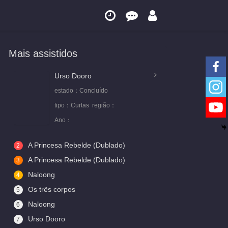
Mais assistidos
Urso Dooro
estado：
Concluído
tipo：
Curtas
região：
Ano：
A Princesa Rebelde (Dublado)
2
A Princesa Rebelde (Dublado)
3
Naloong
4
Os três corpos
5
Naloong
6
Urso Dooro
7