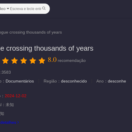
deo
ogue crossing thousands of years
e crossing thousands of years
8.0
：
recomendação
o:3583
ão：
Documentários
Região：
desconhecido
Ano：
desconhe
ão：
2024-12-02
al：
未知
知
.
detalhes