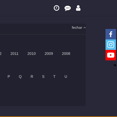
fechar
2
2011
2010
2009
2008
P
Q
R
S
T
U