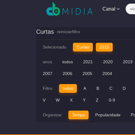
Canal
ví
Curtas
reiniciarfiltro
Selecionado
Curtas
2015
anos
todos
2021
2020
2019
2007
2006
2005
2004
Filtro
todos
A
B
C
D
V
W
X
Y
Z
0-9
Organizar
Tempo
Popularidade
P