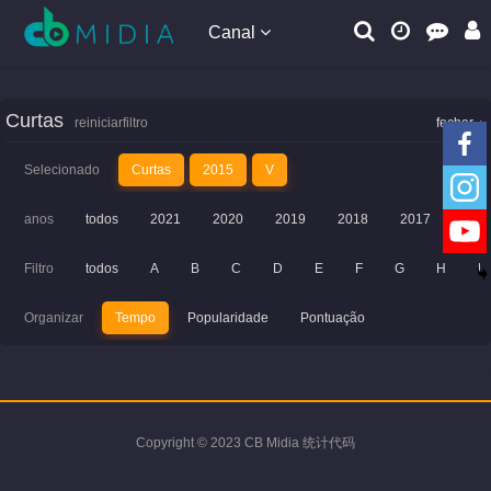
Canal
Curtas
reiniciarfiltro
fechar
Selecionado
Curtas
2015
V
anos
todos
2021
2020
2019
2018
2017
201
Filtro
todos
A
B
C
D
E
F
G
H
I
Organizar
Tempo
Popularidade
Pontuação
Copyright © 2023 CB Midia 统计代码