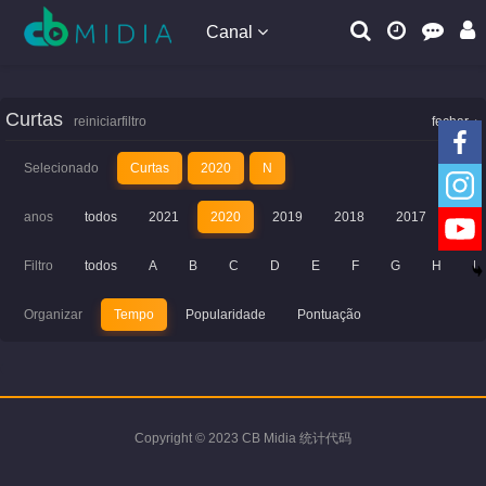
Canal
Curtas
reiniciarfiltro
fechar
Selecionado
Curtas
2020
N
anos
todos
2021
2020
2019
2018
2017
201
Filtro
todos
A
B
C
D
E
F
G
H
I
Organizar
Tempo
Popularidade
Pontuação
Copyright © 2023 CB Midia 统计代码