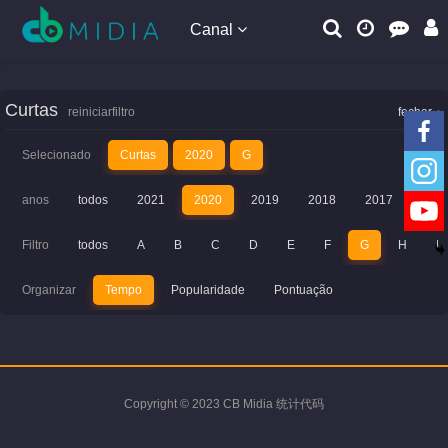
Canal
Curtas
reiniciarfiltro
fechar
Selecionado
Curtas
2020
G
anos
todos
2021
2020
2019
2018
2017
201
Filtro
todos
A
B
C
D
E
F
G
H
I
Organizar
Tempo
Popularidade
Pontuação
Copyright © 2023 CB Midia 统计代码