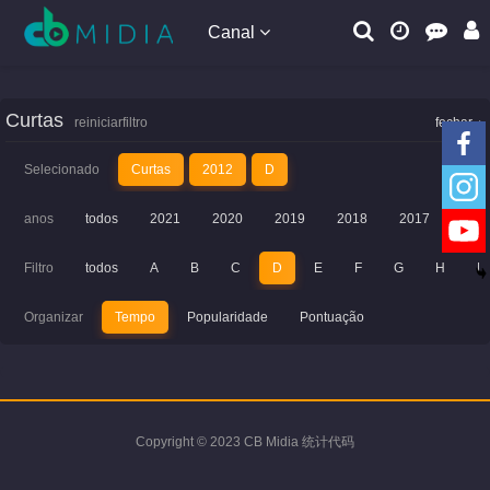
Canal
Curtas
reiniciarfiltro
fechar
Selecionado
Curtas
2012
D
anos
todos
2021
2020
2019
2018
2017
201
Filtro
todos
A
B
C
D
E
F
G
H
I
Organizar
Tempo
Popularidade
Pontuação
Copyright © 2023 CB Midia 统计代码