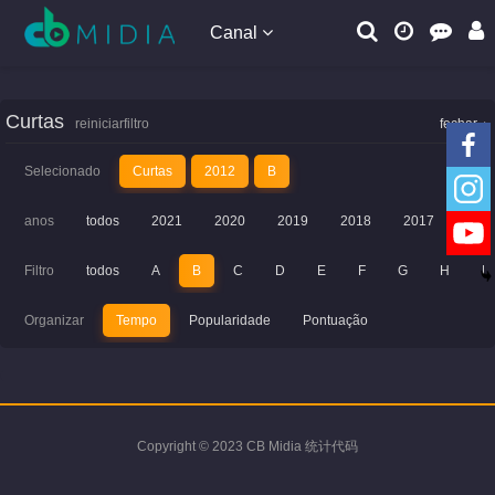
Canal
Curtas
reiniciarfiltro
fechar
Selecionado
Curtas
2012
B
anos
todos
2021
2020
2019
2018
2017
201
Filtro
todos
A
B
C
D
E
F
G
H
I
Organizar
Tempo
Popularidade
Pontuação
Copyright © 2023 CB Midia 统计代码