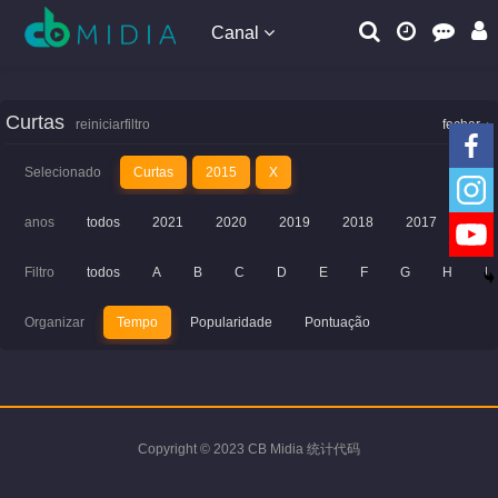
Canal
Curtas
reiniciarfiltro
fechar
Selecionado
Curtas
2015
X
anos
todos
2021
2020
2019
2018
2017
201
Filtro
todos
A
B
C
D
E
F
G
H
I
Organizar
Tempo
Popularidade
Pontuação
Copyright © 2023 CB Midia 统计代码