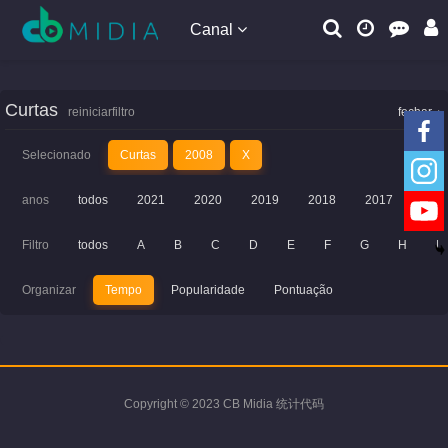
Canal
Curtas
reiniciarfiltro
fechar
Selecionado
Curtas
2008
X
anos
todos
2021
2020
2019
2018
2017
201
Filtro
todos
A
B
C
D
E
F
G
H
I
Organizar
Tempo
Popularidade
Pontuação
Copyright © 2023 CB Midia 统计代码