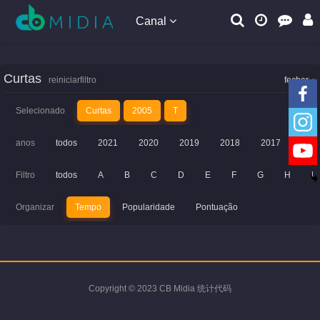
Canal
Curtas
reiniciarfiltro
fechar
Selecionado
Curtas
2005
T
anos
todos
2021
2020
2019
2018
2017
201
Filtro
todos
A
B
C
D
E
F
G
H
I
Organizar
Tempo
Popularidade
Pontuação
Copyright © 2023 CB Midia 统计代码