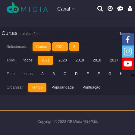
Canal
Curtas
reiniciarfiltro
fechar
Selecionado
Curtas
2021
S
anos
todos
2021
2020
2019
2018
2017
201
Filtro
todos
A
B
C
D
E
F
G
H
I
Organizar
Tempo
Popularidade
Pontuação
Copyright © 2023 CB Midia 统计代码