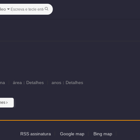
deo
ina
área：
Detalhes
anos：
Detalhes
lhes
RSS assinatura
Google map
Bing map