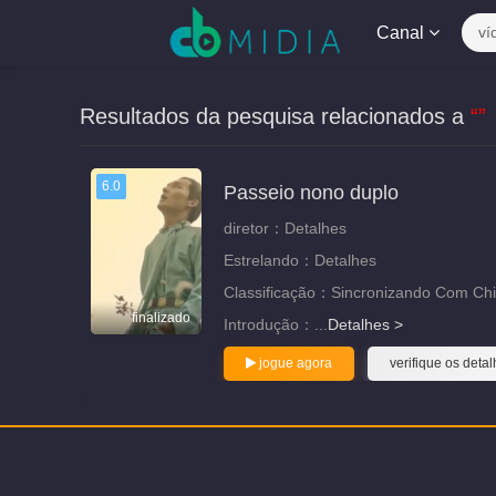
Canal
ví
Resultados da pesquisa relacionados a
“”
6.0
Passeio nono duplo
diretor：
Detalhes
Estrelando：
Detalhes
Classificação：
Sincronizando Com Ch
finalizado
Introdução：
...
Detalhes >
jogue agora
verifique os deta